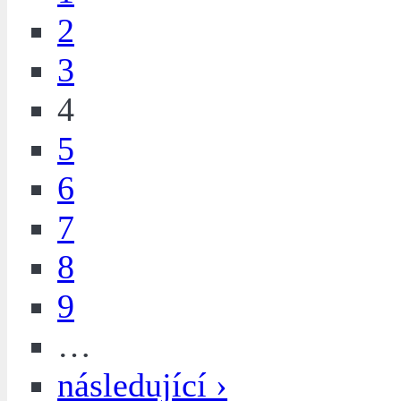
2
3
4
5
6
7
8
9
…
následující ›