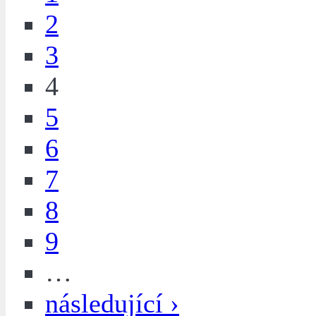
2
3
4
5
6
7
8
9
…
následující ›