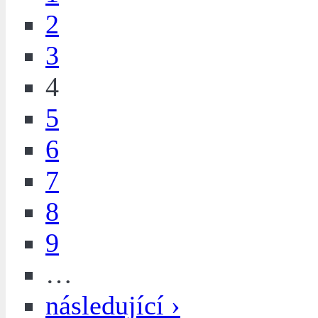
2
3
4
5
6
7
8
9
…
následující ›