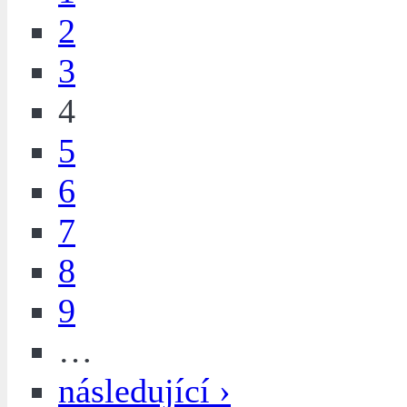
2
3
4
5
6
7
8
9
…
následující ›