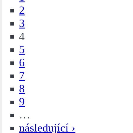
2
3
4
5
6
7
8
9
…
následující ›