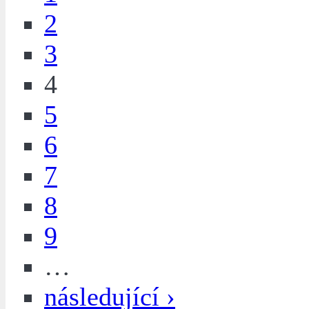
2
3
4
5
6
7
8
9
…
následující ›