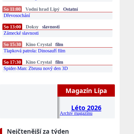
So 11:00
Vodní hrad Lipý
Ostatní
Dřevosochání
So 13:00
Doksy
slavnosti
Zámecké slavnosti
So 15:30
Kino Crystal
film
Tlapková patrola: Dinosauří film
So 17:30
Kino Crystal
film
Spider-Man: Zbrusu nový den 3D
Magazín Lípa
Léto 2026
Archiv magazínu
Nejčtenější za týden