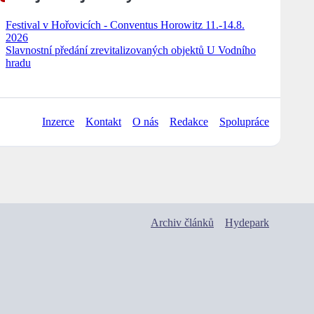
Festival v Hořovicích - Conventus Horowitz 11.-14.8.
2026
Slavnostní předání zrevitalizovaných objektů U Vodního
hradu
Inzerce
Kontakt
O nás
Redakce
Spolupráce
Archiv článků
Hydepark