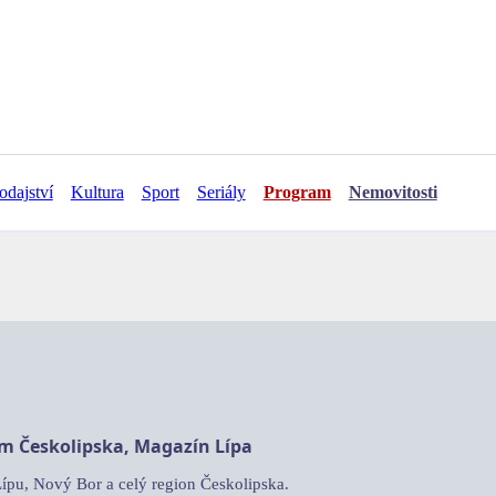
odajství
Kultura
Sport
Seriály
Program
Nemovitosti
am Českolipska, Magazín Lípa
Lípu, Nový Bor a celý region Českolipska.