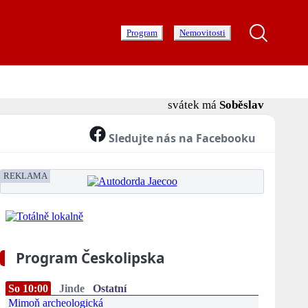
Program
Nemovitosti
svátek má
Soběslav
Sledujte nás na Facebooku
REKLAMA
Program Českolipska
So 10:00
Jinde
Ostatní
Mimoň archeologická