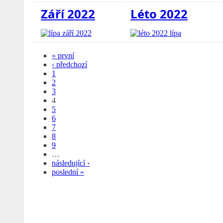
Září 2022
Léto 2022
« první
‹ předchozí
1
2
3
4
5
6
7
8
9
…
následující ›
poslední »