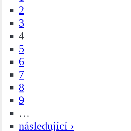
2
3
4
5
6
7
8
9
…
následující ›