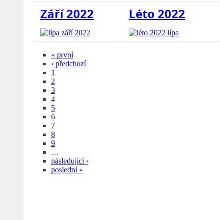
Září 2022
Léto 2022
« první
‹ předchozí
1
2
3
4
5
6
7
8
9
…
následující ›
poslední »