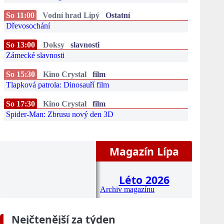
So 11:00
Vodní hrad Lipý
Ostatní
Dřevosochání
So 13:00
Doksy
slavnosti
Zámecké slavnosti
So 15:30
Kino Crystal
film
Tlapková patrola: Dinosauří film
So 17:30
Kino Crystal
film
Spider-Man: Zbrusu nový den 3D
Magazín Lípa
Léto 2026
Archiv magazínu
Nejčtenější za týden