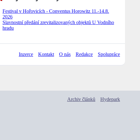
Festival v Hořovicích - Conventus Horowitz 11.-14.8.
2026
Slavnostní předání zrevitalizovaných objektů U Vodního
hradu
Inzerce
Kontakt
O nás
Redakce
Spolupráce
Archiv článků
Hydepark