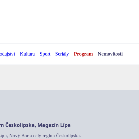
odajství
Kultura
Sport
Seriály
Program
Nemovitosti
am Českolipska, Magazín Lípa
Lípu, Nový Bor a celý region Českolipska.