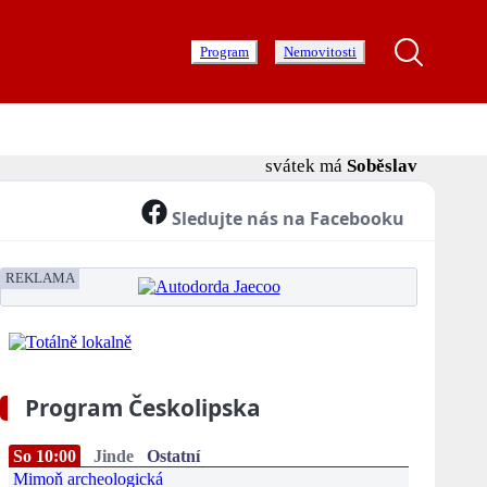
Program
Nemovitosti
svátek má
Soběslav
Sledujte nás na Facebooku
REKLAMA
Program Českolipska
So 10:00
Jinde
Ostatní
Mimoň archeologická