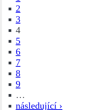
2
3
4
5
6
7
8
9
…
následující ›