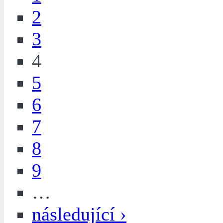
2
3
4
5
6
7
8
9
…
následující ›