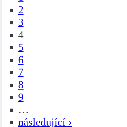
2
3
4
5
6
7
8
9
…
následující ›