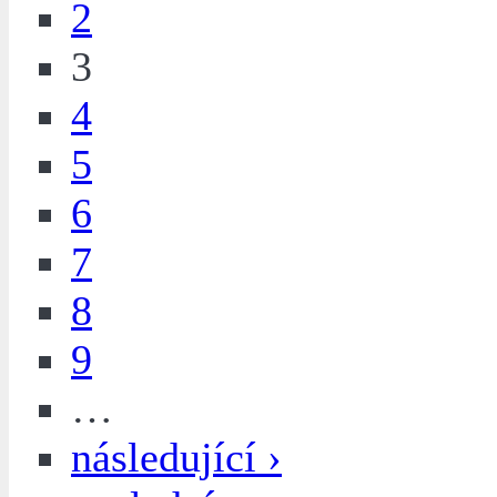
2
3
4
5
6
7
8
9
…
následující ›