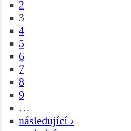
2
3
4
5
6
7
8
9
…
následující ›