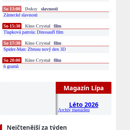
So 13:00
Doksy
slavnosti
Zámecké slavnosti
So 15:30
Kino Crystal
film
Tlapková patrola: Dinosauří film
So 17:30
Kino Crystal
film
Spider-Man: Zbrusu nový den 3D
So 20:00
Kino Crystal
film
6 gramů
Magazín Lípa
Léto 2026
Archiv magazínu
Nejčtenější za týden