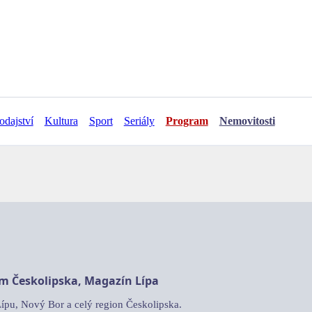
odajství
Kultura
Sport
Seriály
Program
Nemovitosti
am Českolipska, Magazín Lípa
Lípu, Nový Bor a celý region Českolipska.