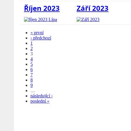
Říjen 2023
Září 2023
« první
‹ předchozí
1
2
3
4
5
6
7
8
9
…
následující ›
poslední »