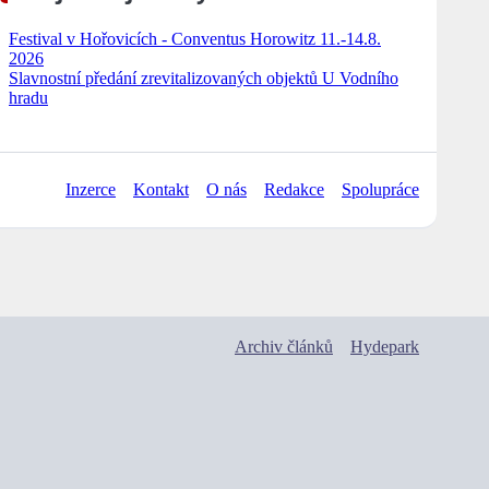
Festival v Hořovicích - Conventus Horowitz 11.-14.8.
2026
Slavnostní předání zrevitalizovaných objektů U Vodního
hradu
Inzerce
Kontakt
O nás
Redakce
Spolupráce
Archiv článků
Hydepark