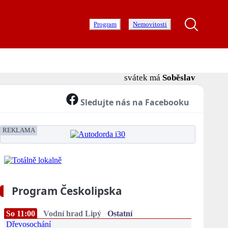
Program
Nemovitosti
svátek má
Soběslav
Sledujte nás na Facebooku
REKLAMA
Program Českolipska
So 11:00
Vodní hrad Lipý
Ostatní
Dřevosochání