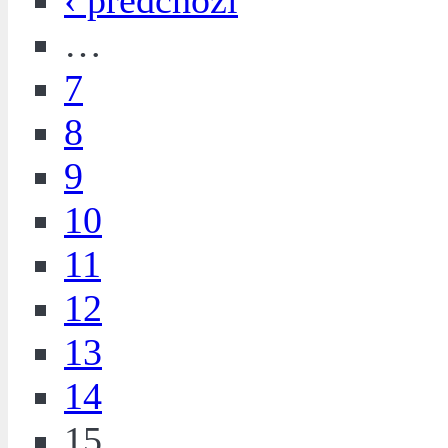
‹ předchozí
…
7
8
9
10
11
12
13
14
15