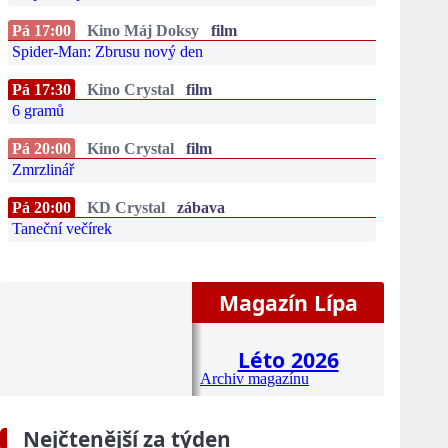
Pá 17:00
Kino Máj Doksy
film
Spider-Man: Zbrusu nový den
Pá 17:30
Kino Crystal
film
6 gramů
Pá 20:00
Kino Crystal
film
Zmrzlinář
Pá 20:00
KD Crystal
zábava
Taneční večírek
Magazín Lípa
Léto 2026
Archiv magazínu
Nejčtenější za týden