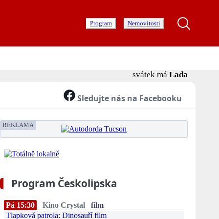
Program
Nemovitosti
svátek má
Lada
Sledujte nás na Facebooku
REKLAMA
Program Českolipska
Pá 15:30
Kino Crystal
film
Tlapková patrola: Dinosauří film