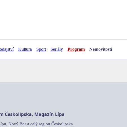
odajství
Kultura
Sport
Seriály
Program
Nemovitosti
am Českolipska, Magazín Lípa
Lípu, Nový Bor a celý region Českolipska.