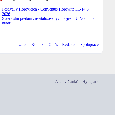
Festival v Hořovicích - Conventus Horowitz 11.-14.8.
2026
Slavnostní předání zrevitalizovaných objektů U Vodního
hradu
Inzerce
Kontakt
O nás
Redakce
Spolupráce
Archiv článků
Hydepark