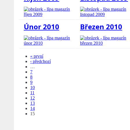
Únor 2010
Březen 2010
« první
‹ předchozí
…
7
8
9
10
11
12
13
14
15