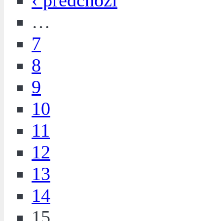
‹ předchozí
…
7
8
9
10
11
12
13
14
15