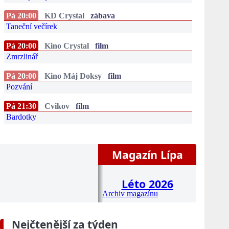
Pá 20:00
KD Crystal
zábava
Taneční večírek
Pá 20:00
Kino Crystal
film
Zmrzlinář
Pá 20:00
Kino Máj Doksy
film
Pozvání
Pá 21:30
Cvikov
film
Bardotky
Magazín Lípa
Léto 2026
Archiv magazínu
Nejčtenější za týden