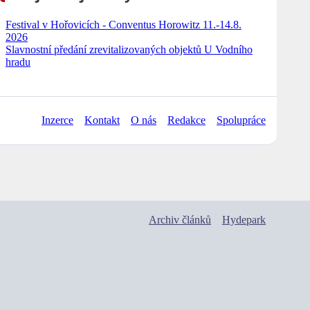
Festival v Hořovicích - Conventus Horowitz 11.-14.8.
2026
Slavnostní předání zrevitalizovaných objektů U Vodního
hradu
Inzerce
Kontakt
O nás
Redakce
Spolupráce
Archiv článků
Hydepark