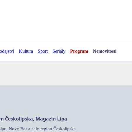
odajství
Kultura
Sport
Seriály
Program
Nemovitosti
am Českolipska, Magazín Lípa
Lípu, Nový Bor a celý region Českolipska.