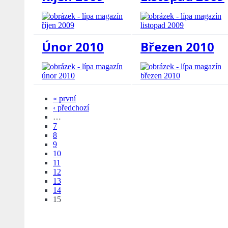
Únor 2010
Březen 2010
« první
‹ předchozí
…
7
8
9
10
11
12
13
14
15