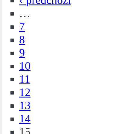
‹ předchozí
…
7
8
9
10
11
12
13
14
15