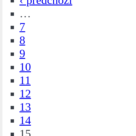
‹ předchozí
…
7
8
9
10
11
12
13
14
15