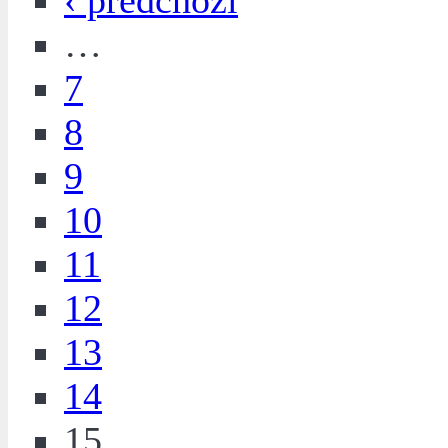
‹ předchozí
…
7
8
9
10
11
12
13
14
15