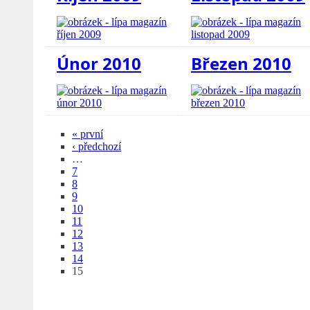
Únor 2010
Březen 2010
« první
‹ předchozí
…
7
8
9
10
11
12
13
14
15