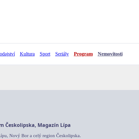
odajství
Kultura
Sport
Seriály
Program
Nemovitosti
am Českolipska, Magazín Lípa
Lípu, Nový Bor a celý region Českolipska.