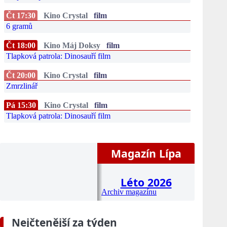
Čt 17:30
Kino Crystal
film
6 gramů
Čt 18:00
Kino Máj Doksy
film
Tlapková patrola: Dinosauří film
Čt 20:00
Kino Crystal
film
Zmrzlinář
Pá 15:30
Kino Crystal
film
Tlapková patrola: Dinosauří film
Magazín Lípa
Léto 2026
Archiv magazínu
Nejčtenější za týden