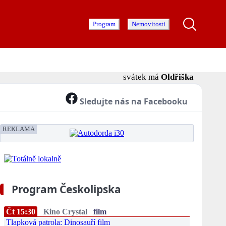
Program
Nemovitosti
svátek má
Oldřiška
Sledujte nás na Facebooku
REKLAMA
Program Českolipska
Čt 15:30
Kino Crystal
film
Tlapková patrola: Dinosauří film