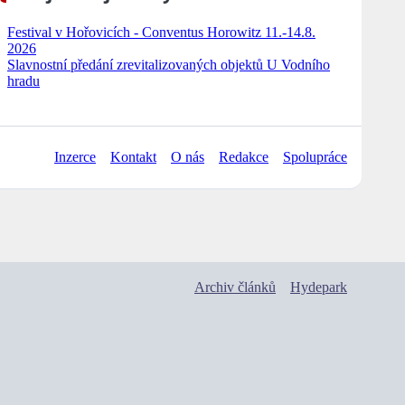
Festival v Hořovicích - Conventus Horowitz 11.-14.8.
2026
Slavnostní předání zrevitalizovaných objektů U Vodního
hradu
Inzerce
Kontakt
O nás
Redakce
Spolupráce
Archiv článků
Hydepark