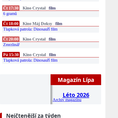
Čt 17:30
Kino Crystal
film
6 gramů
Čt 18:00
Kino Máj Doksy
film
Tlapková patrola: Dinosauří film
Čt 20:00
Kino Crystal
film
Zmrzlinář
Pá 15:30
Kino Crystal
film
Tlapková patrola: Dinosauří film
Magazín Lípa
Léto 2026
Archiv magazínu
Nejčtenější za týden