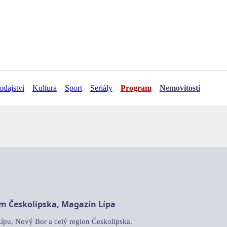
odajství
Kultura
Sport
Seriály
Program
Nemovitosti
am Českolipska, Magazín Lípa
Lípu, Nový Bor a celý region Českolipska.