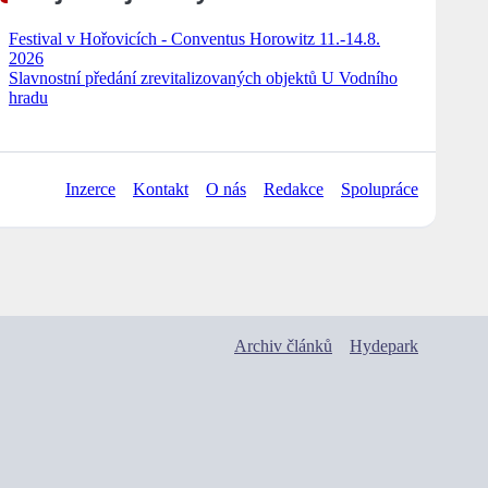
Festival v Hořovicích - Conventus Horowitz 11.-14.8.
2026
Slavnostní předání zrevitalizovaných objektů U Vodního
hradu
Inzerce
Kontakt
O nás
Redakce
Spolupráce
Archiv článků
Hydepark