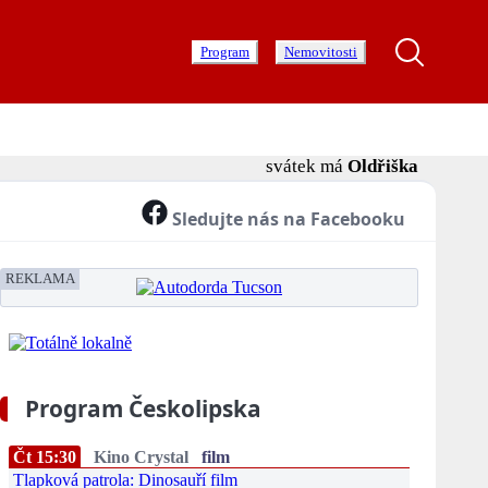
Program
Nemovitosti
svátek má
Oldřiška
Sledujte nás na Facebooku
REKLAMA
Program Českolipska
Čt 15:30
Kino Crystal
film
Tlapková patrola: Dinosauří film