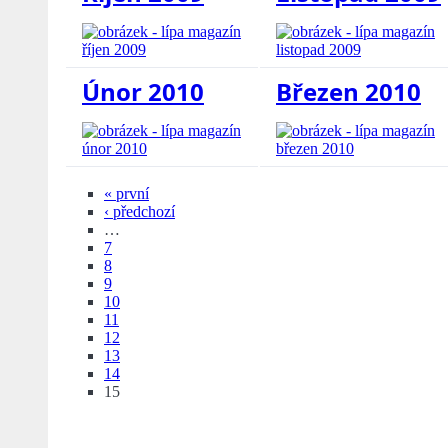
Únor 2010
Březen 2010
« první
‹ předchozí
…
7
8
9
10
11
12
13
14
15