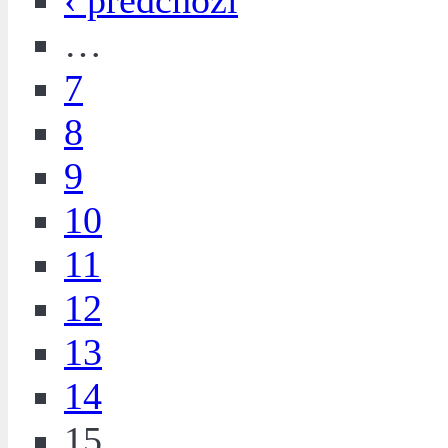
‹ předchozí
…
7
8
9
10
11
12
13
14
15