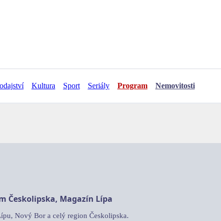
odajství
Kultura
Sport
Seriály
Program
Nemovitosti
am Českolipska, Magazín Lípa
Lípu, Nový Bor a celý region Českolipska.