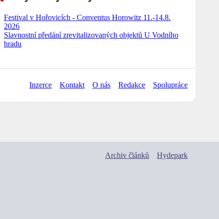
Festival v Hořovicích - Conventus Horowitz 11.-14.8.
2026
Slavnostní předání zrevitalizovaných objektů U Vodního
hradu
Inzerce
Kontakt
O nás
Redakce
Spolupráce
Archiv článků
Hydepark