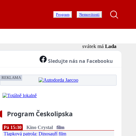
Program
Nemovitosti
svátek má
Lada
Sledujte nás na Facebooku
REKLAMA
Program Českolipska
Pá 15:30
Kino Crystal
film
Tlapková patrola: Dinosauří film