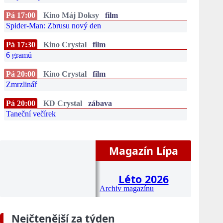
Pá 17:00
Kino Máj Doksy
film
Spider-Man: Zbrusu nový den
Pá 17:30
Kino Crystal
film
6 gramů
Pá 20:00
Kino Crystal
film
Zmrzlinář
Pá 20:00
KD Crystal
zábava
Taneční večírek
Magazín Lípa
Léto 2026
Archiv magazínu
Nejčtenější za týden