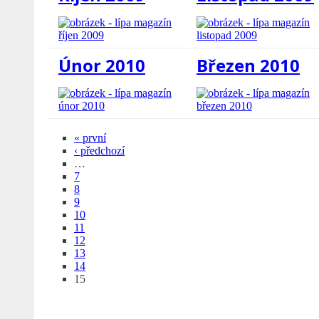
Únor 2010
Březen 2010
« první
‹ předchozí
…
7
8
9
10
11
12
13
14
15