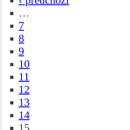
‹ předchozí
…
7
8
9
10
11
12
13
14
15