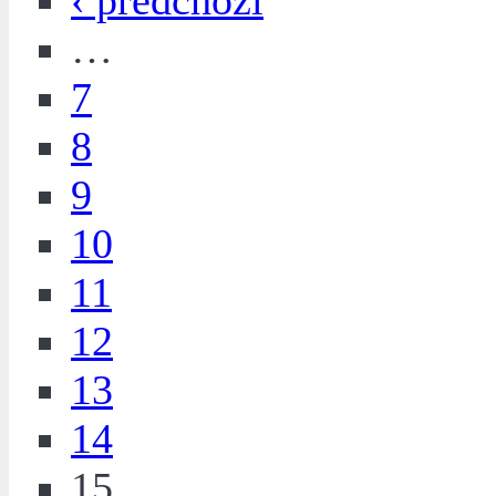
‹ předchozí
…
7
8
9
10
11
12
13
14
15