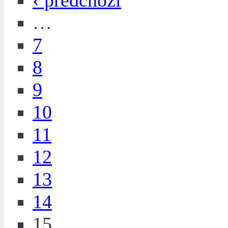
‹ předchozí
…
7
8
9
10
11
12
13
14
15