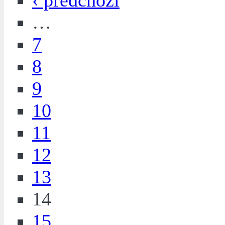
‹ předchozí
…
7
8
9
10
11
12
13
14
15