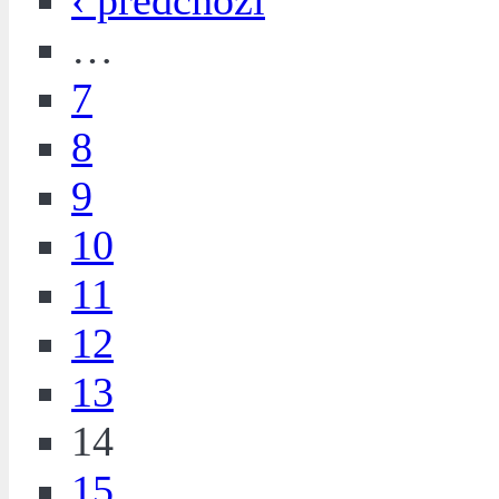
‹ předchozí
…
7
8
9
10
11
12
13
14
15