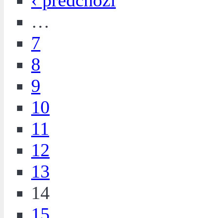
‹ předchozí
…
7
8
9
10
11
12
13
14
15