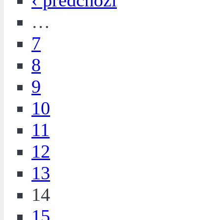
‹ předchozí
…
7
8
9
10
11
12
13
14
15