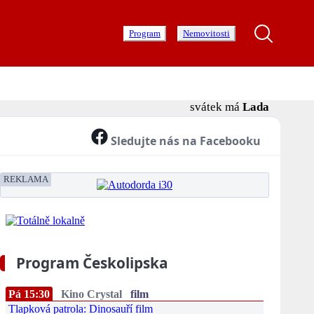
Program
Nemovitosti
svátek má
Lada
Sledujte nás na Facebooku
REKLAMA
Program Českolipska
Pá 15:30
Kino Crystal
film
Tlapková patrola: Dinosauří film