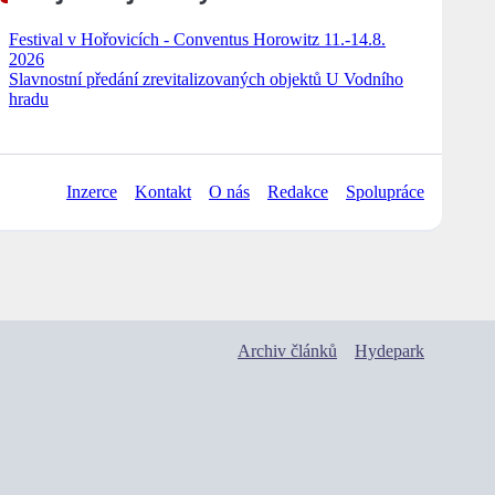
Festival v Hořovicích - Conventus Horowitz 11.-14.8.
2026
Slavnostní předání zrevitalizovaných objektů U Vodního
hradu
Inzerce
Kontakt
O nás
Redakce
Spolupráce
Archiv článků
Hydepark