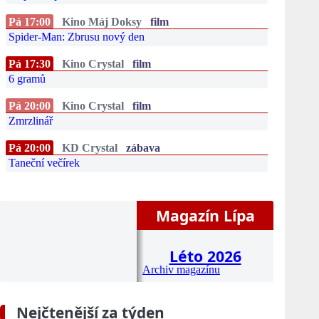
Pá 17:00
Kino Máj Doksy
film
Spider-Man: Zbrusu nový den
Pá 17:30
Kino Crystal
film
6 gramů
Pá 20:00
Kino Crystal
film
Zmrzlinář
Pá 20:00
KD Crystal
zábava
Taneční večírek
Magazín Lípa
Léto 2026
Archiv magazínu
Nejčtenější za týden