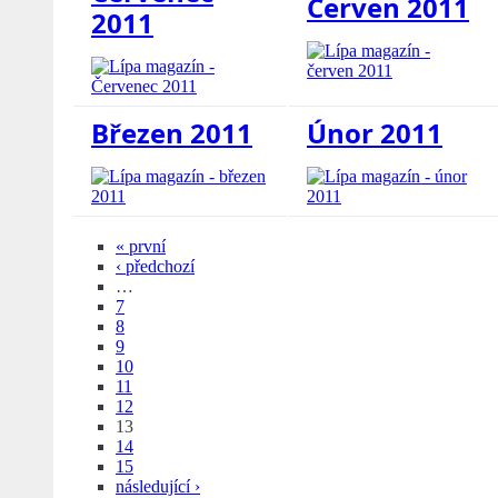
Červen 2011
2011
Březen 2011
Únor 2011
« první
‹ předchozí
…
7
8
9
10
11
12
13
14
15
následující ›