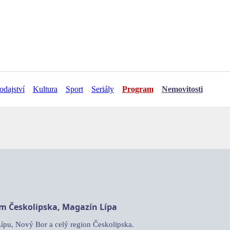
odajství
Kultura
Sport
Seriály
Program
Nemovitosti
am Českolipska, Magazín Lípa
Lípu, Nový Bor a celý region Českolipska.