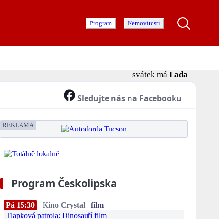
Program
Nemovitosti
svátek má
Lada
Sledujte nás na Facebooku
REKLAMA
Program Českolipska
Pá 15:30
Kino Crystal
film
Tlapková patrola: Dinosauří film