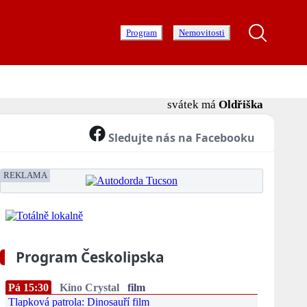
Program
Nemovitosti
svátek má
Oldřiška
Sledujte nás na Facebooku
REKLAMA
Program Českolipska
Pá 15:30
Kino Crystal
film
Tlapková patrola: Dinosauří film