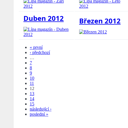
Duben 2012
Březen 2012
« první
‹ předchozí
…
7
8
9
10
11
12
13
14
15
následující ›
poslední »