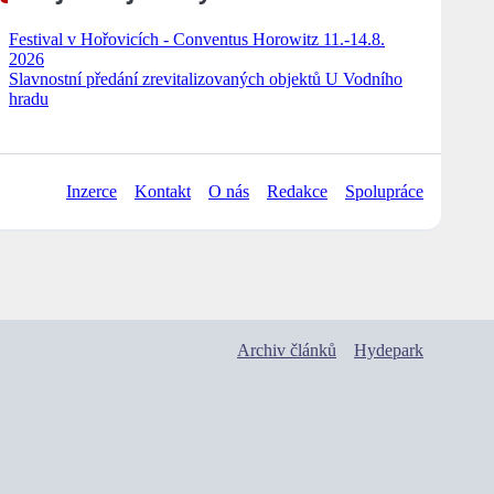
Festival v Hořovicích - Conventus Horowitz 11.-14.8.
2026
Slavnostní předání zrevitalizovaných objektů U Vodního
hradu
Inzerce
Kontakt
O nás
Redakce
Spolupráce
Archiv článků
Hydepark