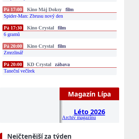
Pá 17:00
Kino Máj Doksy
film
Spider-Man: Zbrusu nový den
Pá 17:30
Kino Crystal
film
6 gramů
Pá 20:00
Kino Crystal
film
Zmrzlinář
Pá 20:00
KD Crystal
zábava
Taneční večírek
Magazín Lípa
Léto 2026
Archiv magazínu
Nejčtenější za týden