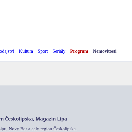
odajství
Kultura
Sport
Seriály
Program
Nemovitosti
am Českolipska, Magazín Lípa
Lípu, Nový Bor a celý region Českolipska.