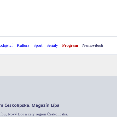
odajství
Kultura
Sport
Seriály
Program
Nemovitosti
am Českolipska, Magazín Lípa
Lípu, Nový Bor a celý region Českolipska.