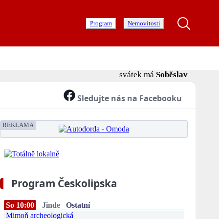
Program
Nemovitosti
svátek má
Soběslav
Sledujte nás na Facebooku
REKLAMA
Program Českolipska
So 10:00
Jinde
Ostatní
Mimoň archeologická