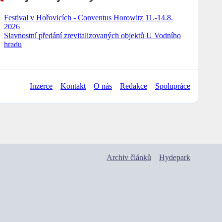
Festival v Hořovicích - Conventus Horowitz 11.-14.8.
2026
Slavnostní předání zrevitalizovaných objektů U Vodního
hradu
Inzerce
Kontakt
O nás
Redakce
Spolupráce
Archiv článků
Hydepark