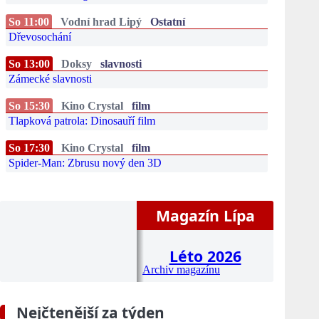
So 11:00
Vodní hrad Lipý
Ostatní
Dřevosochání
So 13:00
Doksy
slavnosti
Zámecké slavnosti
So 15:30
Kino Crystal
film
Tlapková patrola: Dinosauří film
So 17:30
Kino Crystal
film
Spider-Man: Zbrusu nový den 3D
Magazín Lípa
Léto 2026
Archiv magazínu
Nejčtenější za týden