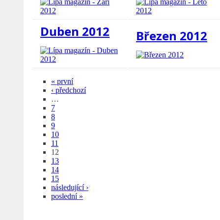
Duben 2012
Březen 2012
« první
‹ předchozí
…
7
8
9
10
11
12
13
14
15
následující ›
poslední »