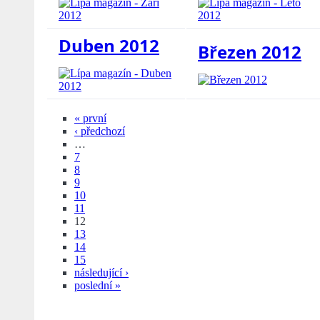
Duben 2012
Březen 2012
« první
‹ předchozí
…
7
8
9
10
11
12
13
14
15
následující ›
poslední »