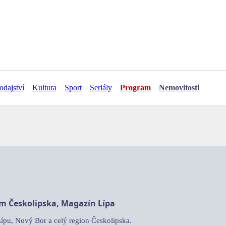
odajství
Kultura
Sport
Seriály
Program
Nemovitosti
am Českolipska, Magazín Lípa
Lípu, Nový Bor a celý region Českolipska.