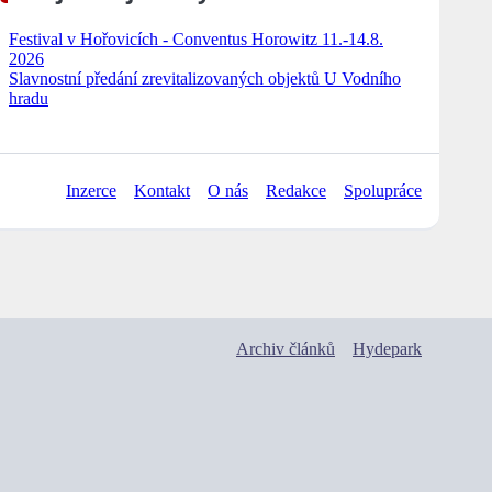
Festival v Hořovicích - Conventus Horowitz 11.-14.8.
2026
Slavnostní předání zrevitalizovaných objektů U Vodního
hradu
Inzerce
Kontakt
O nás
Redakce
Spolupráce
Archiv článků
Hydepark