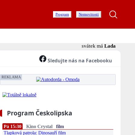
Program
Nemovitosti
svátek má
Lada
Sledujte nás na Facebooku
REKLAMA
Program Českolipska
Pá 15:30
Kino Crystal
film
Tlapková patrola: Dinosauří film