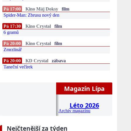
Pá 17:00
Kino Máj Doksy
film
Spider-Man: Zbrusu nový den
Pá 17:30
Kino Crystal
film
6 gramů
Pá 20:00
Kino Crystal
film
Zmrzlinář
Pá 20:00
KD Crystal
zábava
Taneční večírek
Magazín Lípa
Léto 2026
Archiv magazínu
Nejčtenější za týden