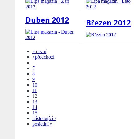
Duben 2012
Březen 2012
« první
‹ předchozí
…
7
8
9
10
11
12
13
14
15
následující ›
poslední »