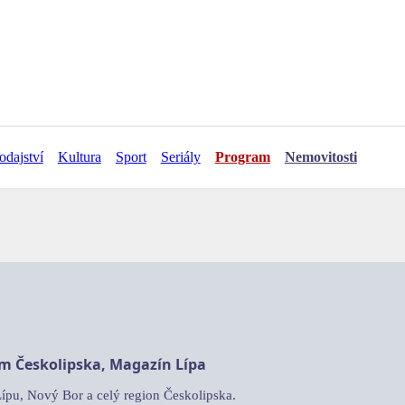
odajství
Kultura
Sport
Seriály
Program
Nemovitosti
am Českolipska, Magazín Lípa
Lípu, Nový Bor a celý region Českolipska.