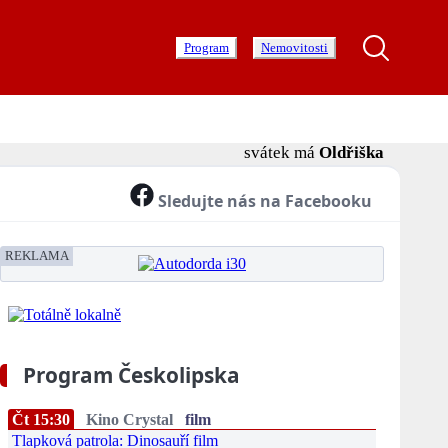
Program
Nemovitosti
svátek má
Oldřiška
Sledujte nás na Facebooku
REKLAMA
Program Českolipska
Čt 15:30
Kino Crystal
film
Tlapková patrola: Dinosauří film