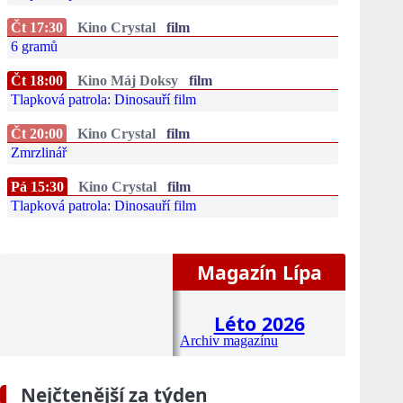
Čt 17:30
Kino Crystal
film
6 gramů
Čt 18:00
Kino Máj Doksy
film
Tlapková patrola: Dinosauří film
Čt 20:00
Kino Crystal
film
Zmrzlinář
Pá 15:30
Kino Crystal
film
Tlapková patrola: Dinosauří film
Magazín Lípa
Léto 2026
Archiv magazínu
Nejčtenější za týden