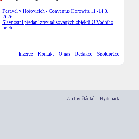
Festival v Hořovicích - Conventus Horowitz 11.-14.8.
2026
Slavnostní předání zrevitalizovaných objektů U Vodního
hradu
Inzerce
Kontakt
O nás
Redakce
Spolupráce
Archiv článků
Hydepark