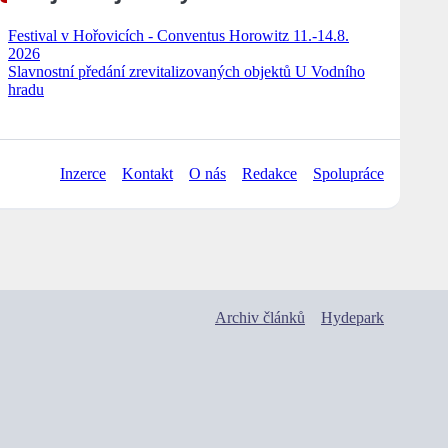
Festival v Hořovicích - Conventus Horowitz 11.-14.8.
2026
Slavnostní předání zrevitalizovaných objektů U Vodního
hradu
Inzerce
Kontakt
O nás
Redakce
Spolupráce
Archiv článků
Hydepark