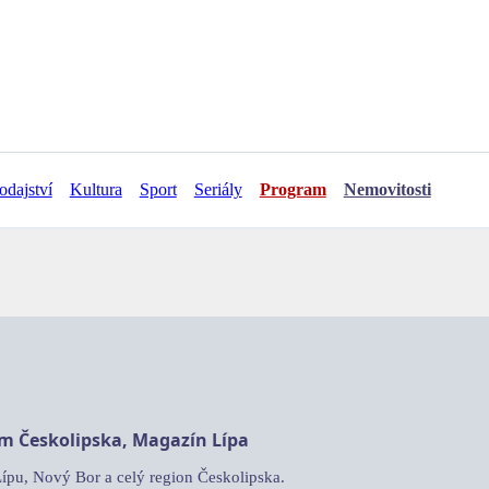
odajství
Kultura
Sport
Seriály
Program
Nemovitosti
am Českolipska, Magazín Lípa
Lípu, Nový Bor a celý region Českolipska.