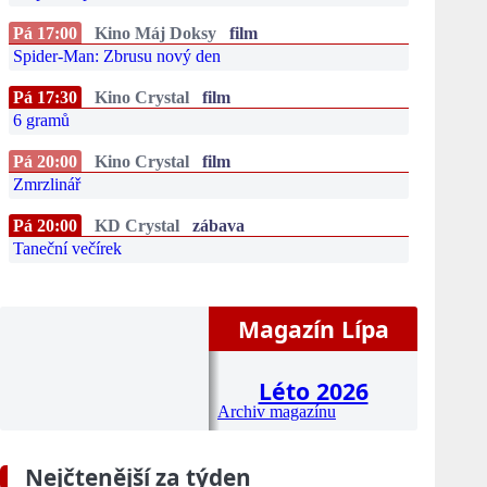
Pá 17:00
Kino Máj Doksy
film
Spider-Man: Zbrusu nový den
Pá 17:30
Kino Crystal
film
6 gramů
Pá 20:00
Kino Crystal
film
Zmrzlinář
Pá 20:00
KD Crystal
zábava
Taneční večírek
Magazín Lípa
Léto 2026
Archiv magazínu
Nejčtenější za týden