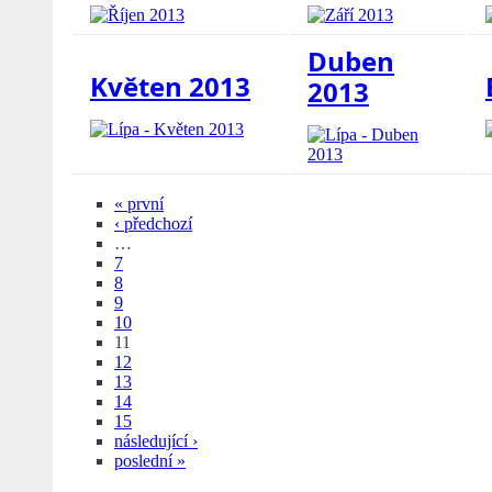
Duben
Květen 2013
2013
« první
‹ předchozí
…
7
8
9
10
11
12
13
14
15
následující ›
poslední »