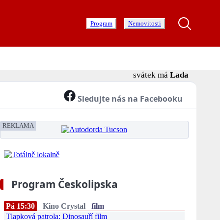
Program
Nemovitosti
svátek má
Lada
Sledujte nás na Facebooku
REKLAMA
Program Českolipska
Pá 15:30
Kino Crystal
film
Tlapková patrola: Dinosauří film