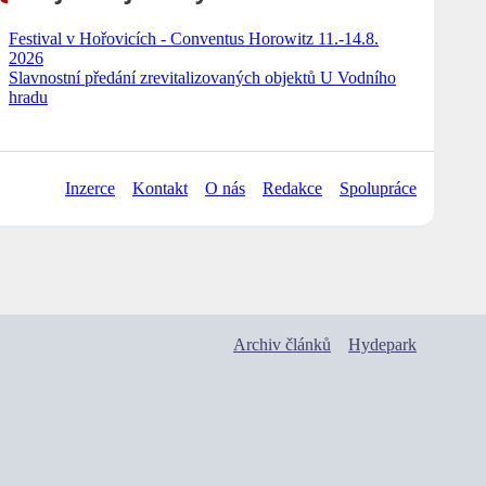
Festival v Hořovicích - Conventus Horowitz 11.-14.8.
2026
Slavnostní předání zrevitalizovaných objektů U Vodního
hradu
Inzerce
Kontakt
O nás
Redakce
Spolupráce
Archiv článků
Hydepark