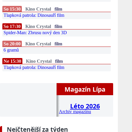
So 15:30
Kino Crystal
film
Tlapková patrola: Dinosauří film
So 17:30
Kino Crystal
film
Spider-Man: Zbrusu nový den 3D
So 20:00
Kino Crystal
film
6 gramů
Ne 15:30
Kino Crystal
film
Tlapková patrola: Dinosauří film
Magazín Lípa
Léto 2026
Archiv magazínu
Nejčtenější za týden