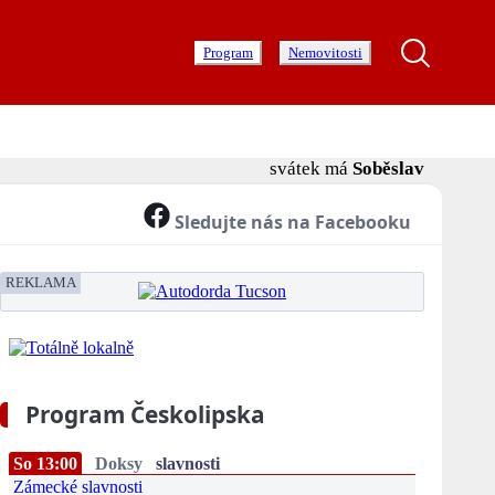
Program
Nemovitosti
svátek má
Soběslav
Sledujte nás na Facebooku
REKLAMA
Program Českolipska
So 13:00
Doksy
slavnosti
Zámecké slavnosti