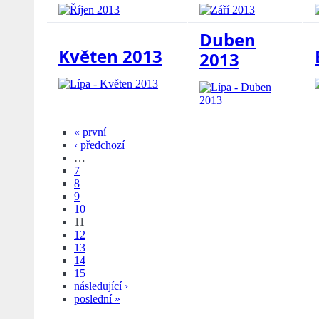
Duben
Květen 2013
2013
« první
‹ předchozí
…
7
8
9
10
11
12
13
14
15
následující ›
poslední »