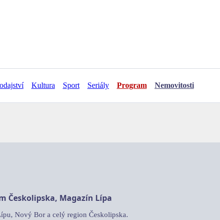
odajství
Kultura
Sport
Seriály
Program
Nemovitosti
am Českolipska, Magazín Lípa
Lípu, Nový Bor a celý region Českolipska.