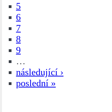
5
6
7
8
9
…
následující ›
poslední »