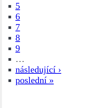
5
6
7
8
9
…
následující ›
poslední »