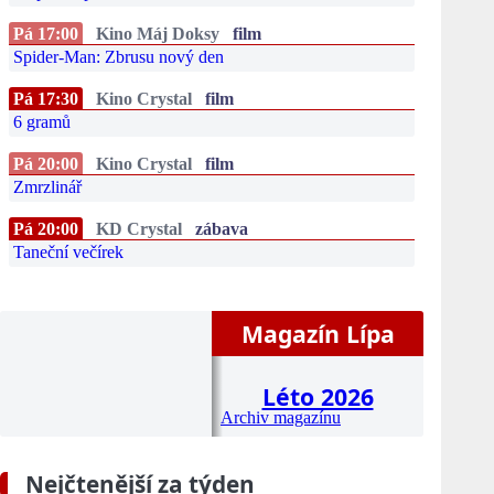
Pá 17:00
Kino Máj Doksy
film
Spider-Man: Zbrusu nový den
Pá 17:30
Kino Crystal
film
6 gramů
Pá 20:00
Kino Crystal
film
Zmrzlinář
Pá 20:00
KD Crystal
zábava
Taneční večírek
Magazín Lípa
Léto 2026
Archiv magazínu
Nejčtenější za týden