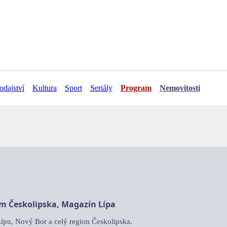
odajství
Kultura
Sport
Seriály
Program
Nemovitosti
am Českolipska, Magazín Lípa
Lípu, Nový Bor a celý region Českolipska.