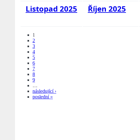
Listopad 2025
Říjen 2025
1
2
3
4
5
6
7
8
9
…
následující ›
poslední »