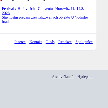
Festival v Hořovicích - Conventus Horowitz 11.-14.8.
2026
Slavnostní předání zrevitalizovaných objektů U Vodního
hradu
Inzerce
Kontakt
O nás
Redakce
Spolupráce
Archiv článků
Hydepark