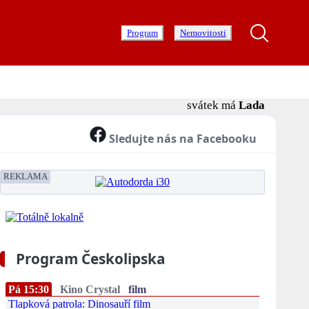
Program
Nemovitosti
svátek má
Lada
Sledujte nás na Facebooku
REKLAMA
Program Českolipska
Pá 15:30
Kino Crystal
film
Tlapková patrola: Dinosauří film