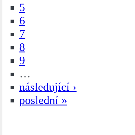
5
6
7
8
9
…
následující ›
poslední »