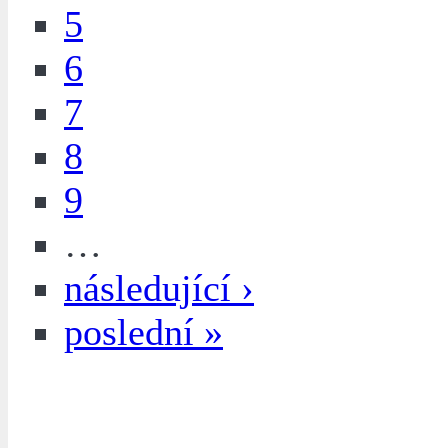
5
6
7
8
9
…
následující ›
poslední »