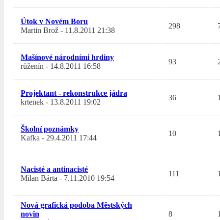
Útok v Novém Boru
298
Martin Brož
-
11.8.2011 21:38
Mašínové národními hrdiny
93
růženín
-
14.8.2011 16:58
Projektant - rekonstrukce jádra
36
krtenek
-
13.8.2011 19:02
Školní poznámky
10
Kafka
-
29.4.2011 17:44
Nacisté a antinacisté
111
Milan Bárta
-
7.11.2010 19:54
Nová grafická podoba Městských
novin
8