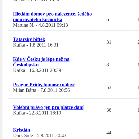
Hledám domov pro nalezence, šedého
mourovatého kocourka
6
Martina N.
-
4.8.2011 09:13
Tatarský biftek
31
Kafka
-
1.8.2011 16:31
Kde v Česku je lépe než na
Českolipsku
8
Kafka
-
16.8.2011 20:39
Prague Pride, homosexuálové
53
Milan Bárta
-
7.8.2011 20:56
Volební právo jen pro plátce daní
36
Kafka
-
22.8.2011 16:19
Kristián
44
Dark Side
-
5.8.2011 20:43