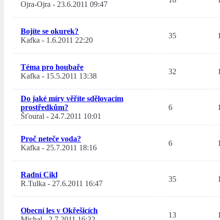
Ojra-Ojra
-
23.6.2011 09:47
Bojíte se okurek?
35
Kafka
-
1.6.2011 22:20
Téma pro houbaře
32
Kafka
-
15.5.2011 13:38
Do jaké míry věříte sdělovacím
prostředkům?
6
Šťoural
-
24.7.2011 10:01
Proč neteče voda?
6
Kafka
-
25.7.2011 18:16
Radní Cikl
35
R.Tulka
-
27.6.2011 16:47
Obecní les v Okřešicích
13
Michal
-
2.7.2011 16:32