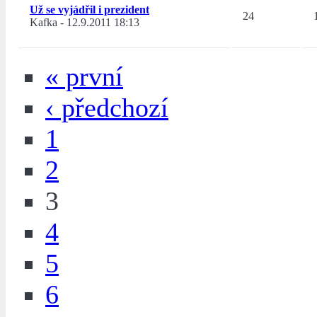
Už se vyjádřil i prezident
24
Kafka
-
12.9.2011 18:13
« první
‹ předchozí
1
2
3
4
5
6