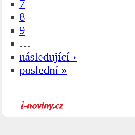
7
8
9
…
následující ›
poslední »