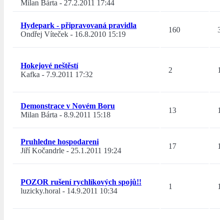
Milan Bárta
-
27.2.2011 17:44
Hydepark - připravovaná pravidla
160
Ondřej Víteček
-
16.8.2010 15:19
Hokejové neštěstí
2
Kafka
-
7.9.2011 17:32
Demonstrace v Novém Boru
13
Milan Bárta
-
8.9.2011 15:18
Pruhledne hospodareni
17
Jiří Kočandrle
-
25.1.2011 19:24
POZOR rušení rychlíkových spojů!!
1
luzicky.horal
-
14.9.2011 10:34