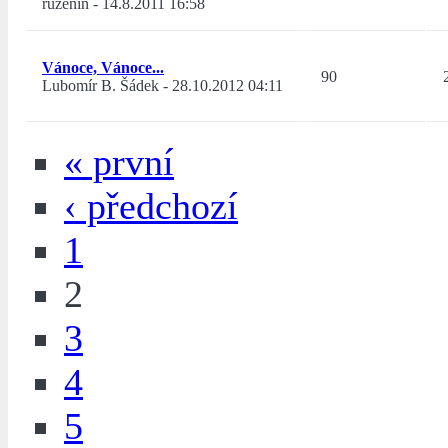
růženín
-
14.8.2011 16:58
Vánoce, Vánoce...
90
Lubomír B. Šádek
-
28.10.2012 04:11
« první
‹ předchozí
1
2
3
4
5