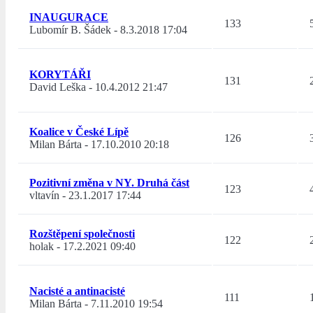
INAUGURACE
133
Lubomír B. Šádek
-
8.3.2018 17:04
KORYTÁŘI
131
David Leška
-
10.4.2012 21:47
Koalice v České Lípě
126
Milan Bárta
-
17.10.2010 20:18
Pozitivní změna v NY. Druhá část
123
vltavín
-
23.1.2017 17:44
Rozštěpení společnosti
122
holak
-
17.2.2021 09:40
Nacisté a antinacisté
111
Milan Bárta
-
7.11.2010 19:54