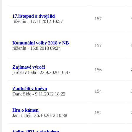
17.listopad a dvojí lid
157
růženín
-
17.11.2012 10:57
Komunální volby 2018 v NB
157
růženín
-
15.8.2018 09:24
Zajímavé výročí
156
jaroslav fiala
-
22.9.2020 10:47
Zaútočili v hněvu
154
Dark Side
-
9.11.2012 18:22
Hra o kámen
152
Jan Tichý
-
26.10.2012 10:38
Volby 2021 a vše kolem