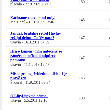
150
růženín
-
27.9.2021 16:10
Začínáme znova = od nuly!
148
Jan Tichý
-
16.1.2023 13:46
Jandák brutálně setřel Havlův
režijní debut. Co Vy nato?
147
vltavín
-
16.3.2011 07:59
Hra o kámen - film natočený se
záměrem poškodit odpůrce
147
pomníku
vltavín
-
11.1.2013 12:47
Místo pro nepřehlednou diskusi je
právě zde
145
Šťoural
-
11.9.2011 09:34
O Libyi jinýma očima .
138
vltavín
-
5.5.2011 12:10