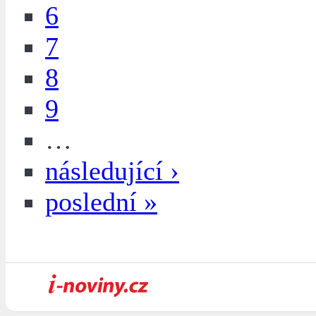
6
7
8
9
…
následující ›
poslední »