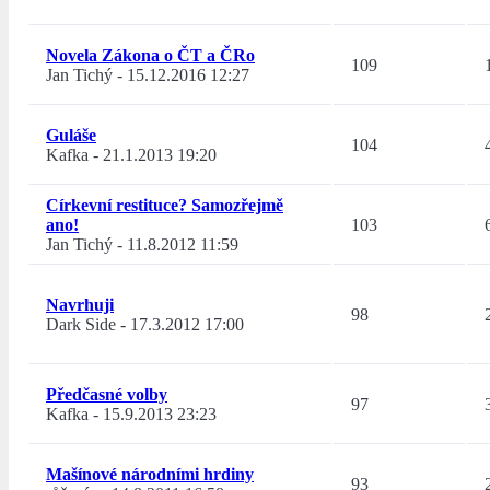
Novela Zákona o ČT a ČRo
109
Jan Tichý
-
15.12.2016 12:27
Guláše
104
Kafka
-
21.1.2013 19:20
Církevní restituce? Samozřejmě
ano!
103
Jan Tichý
-
11.8.2012 11:59
Navrhuji
98
Dark Side
-
17.3.2012 17:00
Předčasné volby
97
Kafka
-
15.9.2013 23:23
Mašínové národními hrdiny
93