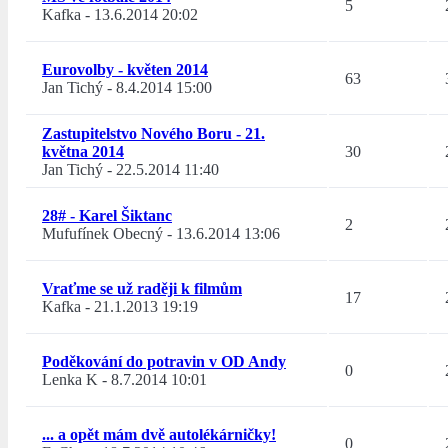
5
Kafka
-
13.6.2014 20:02
Eurovolby - květen 2014
63
Jan Tichý
-
8.4.2014 15:00
Zastupitelstvo Nového Boru - 21.
května 2014
30
Jan Tichý
-
22.5.2014 11:40
28# - Karel Šiktanc
2
Mufufínek Obecný
-
13.6.2014 13:06
Vraťme se už raději k filmům
17
Kafka
-
21.1.2013 19:19
Poděkování do potravin v OD Andy
0
Lenka K
-
8.7.2014 10:01
... a opět mám dvě autolékárničky!
0