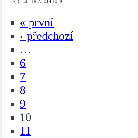
F, Chot
-
18.7.2014 10:46
« první
‹ předchozí
…
6
7
8
9
10
11