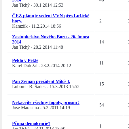
Jan Tichý
-
30.1.2014 12:53
ČEZ plánuje vedení VVN přes Lužické
hory.
2
Kamziik
-
11.2.2014 18:56
Zastupitelstvo Nového Boru - 26. února
2014
14
Jan Tichý
-
28.2.2014 11:48
Peklo v Pekle
11
Karel Doležal
-
23.2.2014 20:12
Pan Zeman prezident Miloš I.
15
Lubomír B. Šádek
-
15.3.2013 15:52
Nekácejte všechny topoly, prosím !
54
Jose Maracana
-
5.2.2011 14:19
Přímá demokracie?
1
Jan Tichý
-
23.11.2013 18:50