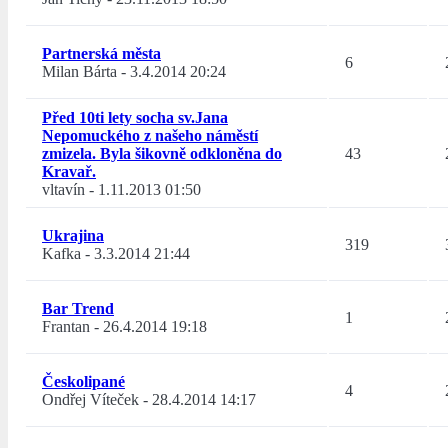
Partnerská města
6
Milan Bárta
-
3.4.2014 20:24
Před 10ti lety socha sv.Jana
Nepomuckého z našeho náměstí
zmizela. Byla šikovně odkloněna do
43
Kravař.
vltavín
-
1.11.2013 01:50
Ukrajina
319
Kafka
-
3.3.2014 21:44
Bar Trend
1
Frantan
-
26.4.2014 19:18
Českolipané
4
Ondřej Víteček
-
28.4.2014 14:17