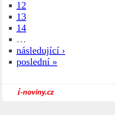
12
13
14
…
následující ›
poslední »