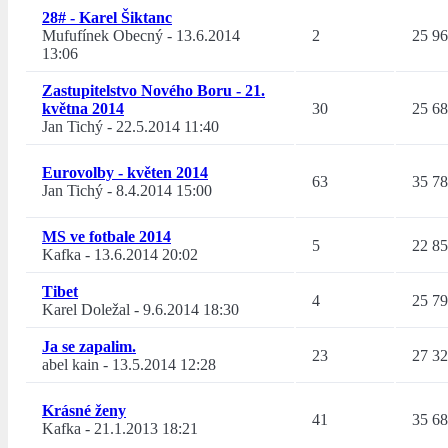
28# - Karel Šiktanc
Mufufínek Obecný
-
13.6.2014
2
25 9
13:06
Zastupitelstvo Nového Boru - 21.
května 2014
30
25 6
Jan Tichý
-
22.5.2014 11:40
Eurovolby - květen 2014
63
35 7
Jan Tichý
-
8.4.2014 15:00
MS ve fotbale 2014
5
22 8
Kafka
-
13.6.2014 20:02
Tibet
4
25 7
Karel Doležal
-
9.6.2014 18:30
Ja se zapalim.
23
27 3
abel kain
-
13.5.2014 12:28
Krásné ženy
41
35 6
Kafka
-
21.1.2013 18:21