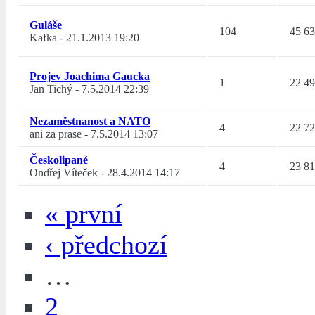
Guláše
104
45 6
Kafka
-
21.1.2013 19:20
Projev Joachima Gaucka
1
22 4
Jan Tichý
-
7.5.2014 22:39
Nezaměstnanost a NATO
4
22 7
ani za prase
-
7.5.2014 13:07
Českolipané
4
23 8
Ondřej Víteček
-
28.4.2014 14:17
« první
‹ předchozí
…
2