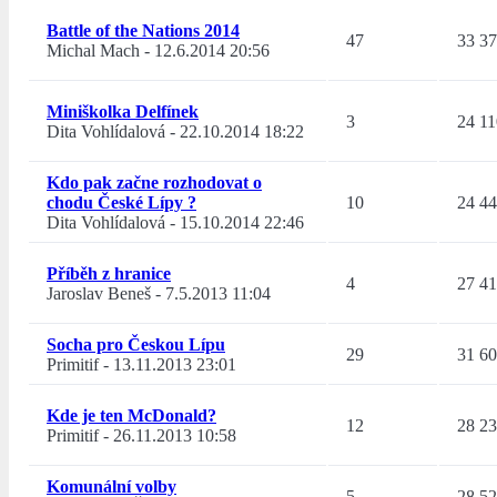
Battle of the Nations 2014
47
33 3
Michal Mach
-
12.6.2014 20:56
Miniškolka Delfínek
3
24 11
Dita Vohlídalová
-
22.10.2014 18:22
Kdo pak začne rozhodovat o
chodu České Lípy ?
10
24 4
Dita Vohlídalová
-
15.10.2014 22:46
Příběh z hranice
4
27 4
Jaroslav Beneš
-
7.5.2013 11:04
Socha pro Českou Lípu
29
31 6
Primitif
-
13.11.2013 23:01
Kde je ten McDonald?
12
28 2
Primitif
-
26.11.2013 10:58
Komunální volby
5
28 5