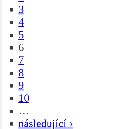
3
4
5
6
7
8
9
10
…
následující ›