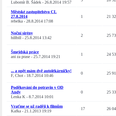
Lubomír B. Šádek
-
26.8.2014 19:57
Městské zastupitelstvo CL
27.8.2014
1
21 3
rebelka
-
28.8.2014 17:08
Noční sirény
2
25 7
hillbill
-
25.8.2014 13:42
Šmejdská práce
1
24 5
ani za prase
-
25.7.2014 19:21
... a opět mám dvě autolékárničky!
0
25 9
F, Chot
-
18.7.2014 10:46
Poděkování do potravin v OD
Andy
0
25 3
Lenka K
-
8.7.2014 10:01
Vraťme se už raději k filmům
17
26 0
Kafka
-
21.1.2013 19:19